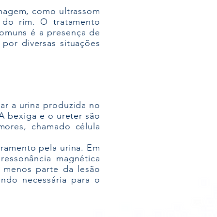
imagem, como ultrassom
 do rim. O tratamento
comuns é a presença de
por diversas situações
ar a urina produzida no
A bexiga e o ureter são
mores, chamado célula
gramento pela urina. Em
ressonância magnética
o menos parte da lesão
endo necessária para o