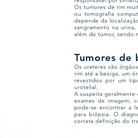
responsável por sintet
Os tumores de rim mui
ou tomografia comput
depende da localizaçã
sangramento na urina,
além do tumor, sendo 
Tumores de b
Os ureteres são órgãos
rim até a bexiga, um ó
revestidos por um ti
urotelial.
A suspeita geralmente 
exames de imagem, co
pode-se encontrar a l
para biópsia. O diagn
correta definição do t