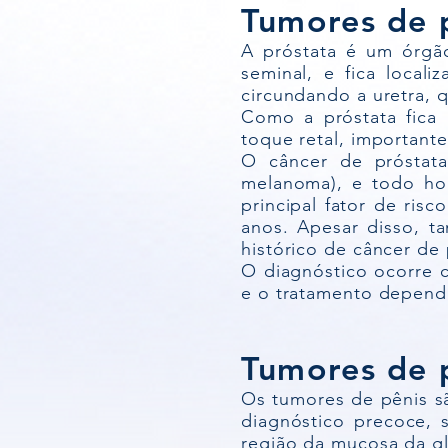
Tumores de 
A próstata é um órgão
seminal, e fica local
circundando a uretra, q
Como a próstata fica 
toque retal, important
O câncer de próstat
melanoma), e todo ho
principal fator de ris
anos. Apesar disso, 
histórico de câncer de 
O diagnóstico ocorre 
e o tratamento depende
Tumores de 
Os tumores de pênis sã
diagnóstico precoce, 
região da mucosa da g