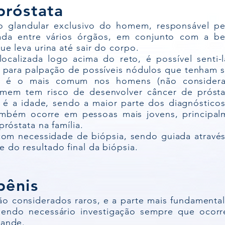
próstata
 glandular exclusivo do homem, responsável pe
izada entre vários órgãos, em conjunto com a b
ue leva urina até sair do corpo.
localizada logo acima do reto, é possível senti
e para palpação de possíveis nódulos que tenham s
a é o mais comum nos homens (não consider
mem tem risco de desenvolver câncer de próstat
co é a idade, sendo a maior parte dos diagnóstic
também ocorre em pessoas mais jovens, principa
próstata na família.
com necessidade de biópsia, sendo guiada atrav
 do resultado final da biópsia.
pênis
o considerados raros, e a parte mais fundamenta
sendo necessário investigação sempre que ocorr
lande.