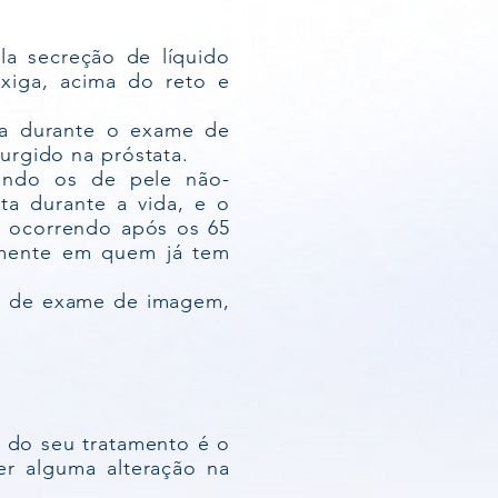
la secreção de líquido
exiga, acima do reto e
-la durante o exame de
urgido na próstata.
ando os de pele não-
a durante a vida, e o
os ocorrendo após os 65
lmente em quem já tem
és de exame de imagem,
l do seu tratamento é o
er alguma alteração na