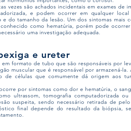
izar hormônios importantes, como o cortisol.
tas vezes são achados incidentais em exames de 
adorizada, e podem ocorrer em qualquer local
o e do tamanho da lesão. Um dos sintomas mais 
 conhecido como hematúria, porém pode ocorrer 
necessário uma investigação adequada.
exiga e ureter
 em formato de tubo que são responsáveis por lev
rgão muscular que é responsável por armazená-la. 
po de células que comumente dá origem aos tu
ocorre por sintomas como dor e hematúria, o san
mo ultrassom, tomografia computadorizada ou 
esão suspeita, sendo necessário retirada de pel
óstico final depende do resultado da biópsia, s
ratamento.